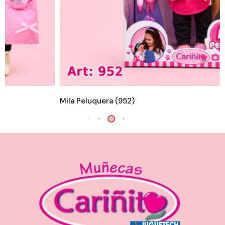
la Peluquera (952)
Bebé