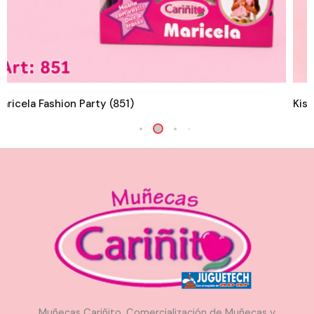
aricela Fashion Party (851)
Kiss
Muñecas Cariñito. Comercialización de Muñecas y