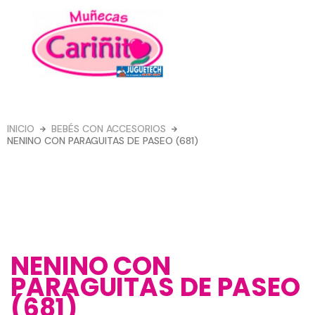
Ir
al
contenido
Menú
INICIO
BEBÉS CON ACCESORIOS
NENINO CON PARAGUITAS DE PASEO (681)
NENINO CON
PARAGUITAS DE PASEO
(681)