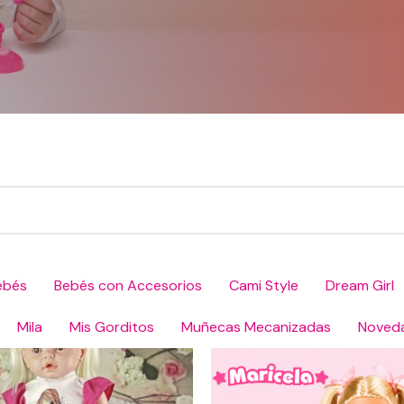
ebés
Bebés con Accesorios
Cami Style
Dream Girl
Mila
Mis Gorditos
Muñecas Mecanizadas
Noved