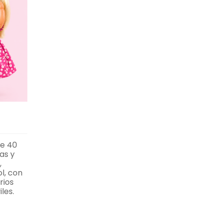
)
de 40
as y
,
l, con
rios
les.