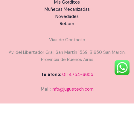
Mis Gorditos
Muñecas Mecanizadas
Novedades
Reborn
Vías de Contacto
Av. del Libertador Gral. San Martín 1539, B1650 San Martín,
Provincia de Buenos Aires
Teléfono:
011 4754-6655
Mail:
info@juguetech.com
Copyright © 2026 Juguetech - Todos los derechos
reservados. Designed and Developed by
Cristian Chena
of
Digital Pando
-
Ivars Publicidad