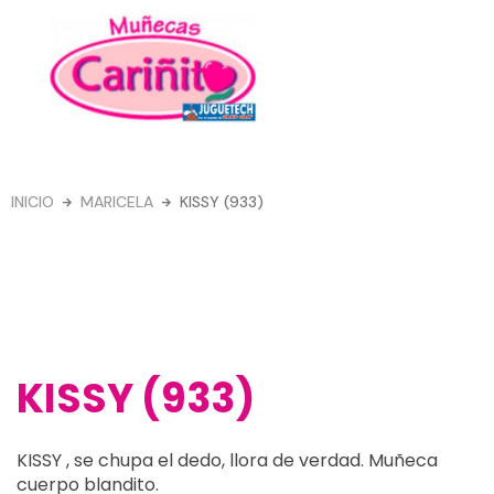
Ir
al
contenido
Menú
INICIO
MARICELA
KISSY (933)
KISSY (933)
KISSY , se chupa el dedo, llora de verdad. Muñeca
cuerpo blandito.