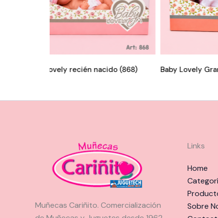
)
Baby Lovely recién nacido (868)
Baby Lovely Gra
Links
Home
Categor
Product
Muñecas Cariñito. Comercialización
Sobre N
de Muñecas y Juguetes desde 1962