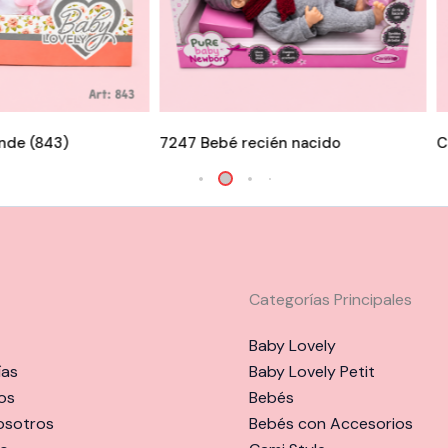
nde (843)
7247 Bebé recién nacido
C
Categorías Principales
Baby Lovely
ías
Baby Lovely Petit
os
Bebés
osotros
Bebés con Accesorios