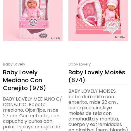
Baby Lovely
Baby Lovely
Baby Lovely
Baby Lovely Moisés
Mediano Con
(874)
Conejito (976)
BABY LOVELY MOISES,
bebe dormidito con
BABY LOVELY MEDIANO C/
enterito, mide 22 cm ,
CONEJITO. Bebote
escarpines, incluye
mediano. Ojos fijos, mide
moisés de tela con
27 cm. Con enterito, con
almohadita y mantita,
capucha y puños con
cuerpo y extremidades
polar. Incluye conejito de
en plastisol (semi blando)