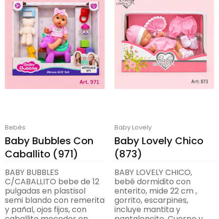
Bebés
Baby Lovely
Baby Bubbles Con
Baby Lovely Chico
Caballito (971)
(873)
BABY BUBBLES
BABY LOVELY CHICO,
C/CABALLITO bebe de 12
bebé dormidito con
pulgadas en plastisol
enterito, mide 22 cm ,
semi blando con remerita
gorrito, escarpines,
y pañal, ojos fijos, con
incluye mantita y
caballito mecedor en
pantaloncito. Cuerpo y