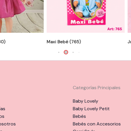
30)
Maxi Bebé (765)
J
Categorías Principales
Baby Lovely
ías
Baby Lovely Petit
os
Bebés
osotros
Bebés con Accesorios