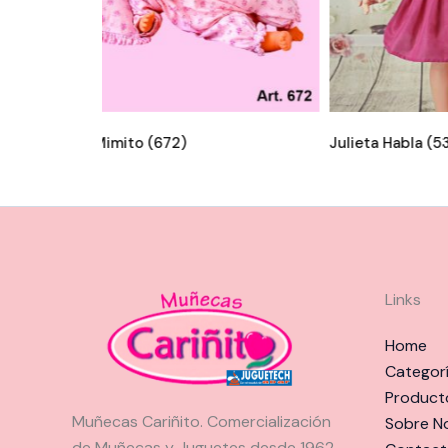
Bebé Mimito (672)
Julieta Habla (5
Links
Home
Categor
Product
Muñecas Cariñito. Comercialización
Sobre N
de Muñecas y Juguetes desde 1962