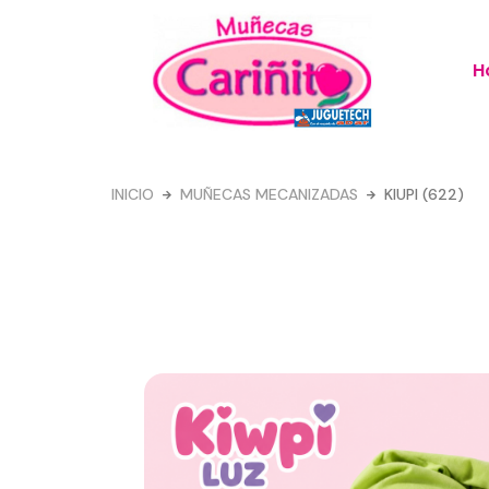
Ir
al
H
contenido
INICIO
MUÑECAS MECANIZADAS
KIUPI (622)