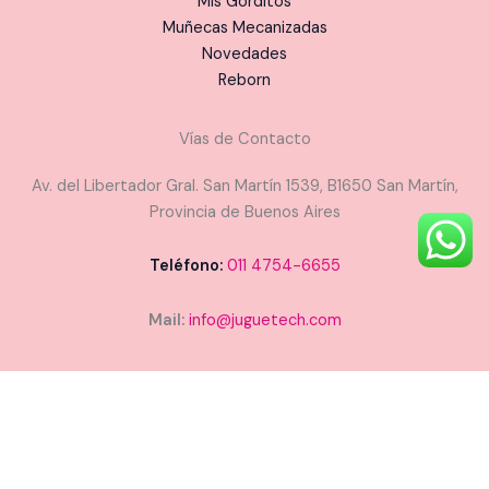
Mis Gorditos
Muñecas Mecanizadas
Novedades
Reborn
Vías de Contacto
Av. del Libertador Gral. San Martín 1539, B1650 San Martín,
Provincia de Buenos Aires
Teléfono:
011 4754-6655
Mail:
info@juguetech.com
Copyright © 2026 Juguetech - Todos los derechos
reservados. Designed and Developed by
Cristian Chena
of
Digital Pando
-
Ivars Publicidad