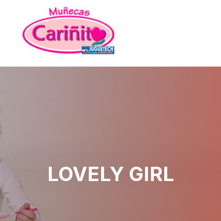
Ir
al
contenido
Menú
LOVELY GIRL